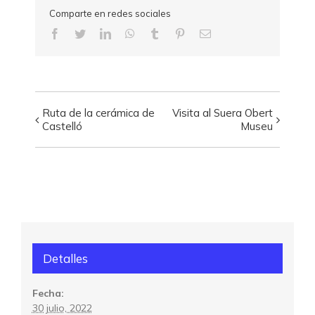
Comparte en redes sociales
Facebook
Twitter
LinkedIn
WhatsApp
Tumblr
Pinterest
Correo
electrónico
Ruta de la cerámica de
Visita al Suera Obert
Navegación
Castelló
Museu
del
Visita
Detalles
Fecha:
30 julio, 2022