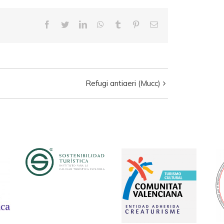
Facebook
Twitter
LinkedIn
WhatsApp
Tumblr
Pinterest
Correo
electrónico
Refugi antiaeri (Mucc)