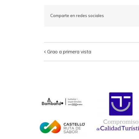
Comparte en redes sociales
Grao a primera vista
Navegación
del
Visita