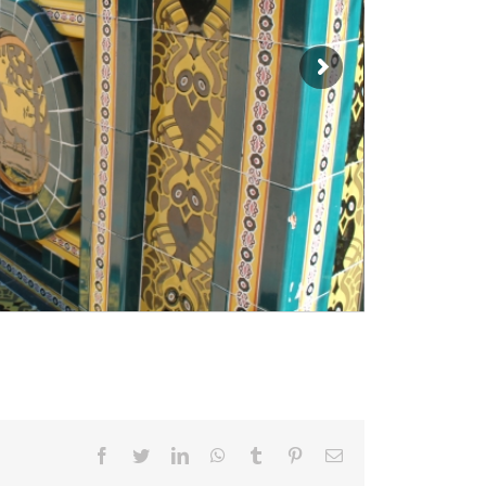
Facebook
Twitter
LinkedIn
WhatsApp
Tumblr
Pinterest
Correo
electrónico