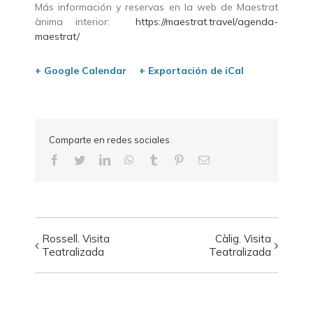
Más información y reservas en la web de Maestrat
ànima interior:
https://maestrat.travel/
agenda-
maestrat/
+ Google Calendar
+ Exportación de iCal
Comparte en redes sociales
Facebook
Twitter
LinkedIn
WhatsApp
Tumblr
Pinterest
Correo
electrónico
Rossell. Visita
Càlig. Visita
Navegación
Teatralizada
Teatralizada
del
Visita