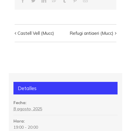
electrónico
Castell Vell (Mucc)
Refugi antiaeri (Mucc)
Navegación
del
Visita
Detalles
Fecha:
8 agosto, 2025
Hora:
19:00 - 20:00